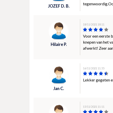
tegenwoordig.Oo
JOZEF D. B.
18/11/2021 18:11
Voor een eerste b
knepen van het vak
Hilaire P.
afwerkt! Zeer aa
16/11/2021 11:55
Lekker gegeten en
Jan C.
15/11/2021 11:11