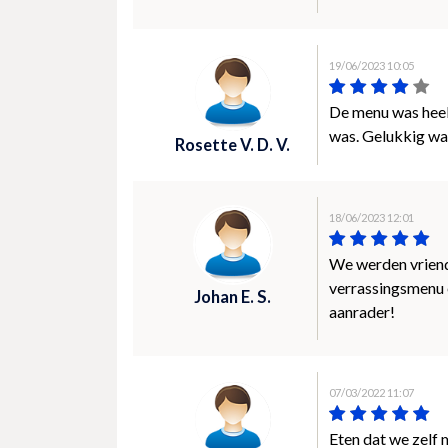
19/06/2023 10:05
De menu was heel 
was. Gelukkig was
Rosette V. D. V.
18/06/2023 12:01
We werden vriende
verrassingsmenu 
Johan E. S.
aanrader!
07/03/2022 11:07
Eten dat we zelf 