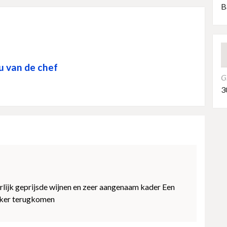
B
 van de chef
G
3
erlijk geprijsde wijnen en zeer aangenaam kader Een
eker terugkomen