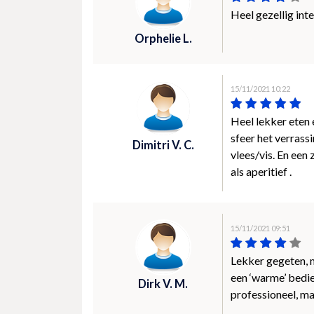
Heel gezellig inte
Orphelie L.
15/11/2021 10:22
Heel lekker eten
sfeer het verras
Dimitri V. C.
vlees/vis. En een
als aperitief .
15/11/2021 09:51
Lekker gegeten, 
een ‘warme’ bedie
Dirk V. M.
professioneel, ma