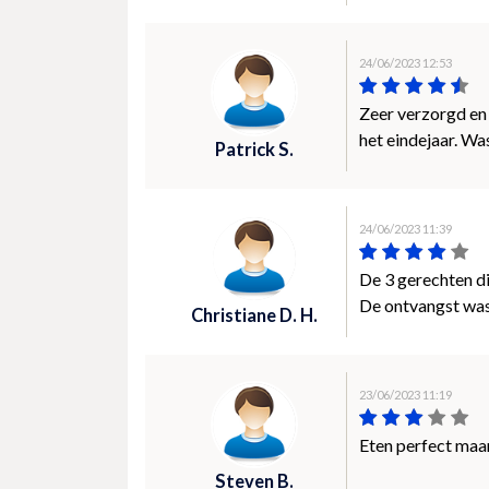
24/06/2023 12:53
Zeer verzorgd en
het eindejaar. Wa
Patrick S.
24/06/2023 11:39
De 3 gerechten d
De ontvangst was 
Christiane D. H.
23/06/2023 11:19
Eten perfect maar
Steven B.