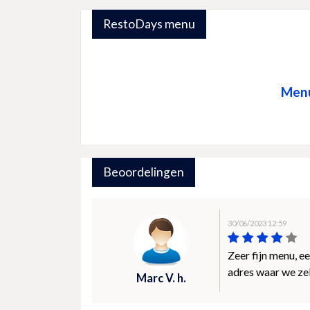
RestoDays menu
Menu
Beoordelingen
30/06/2023 12:59
Zeer fijn menu, e
adres waar we z
Marc V. h.