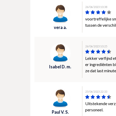
26/06/2023 10:38
voortreffelijke 
tussen de verschi
vera a.
26/06/2023 10:25
Lekker verfijnd e
er ingrediënten b
Isabel D. m.
ze dat last minut
25/06/2023 22:33
Uitstekende verzo
personeel.
Paul V. S.