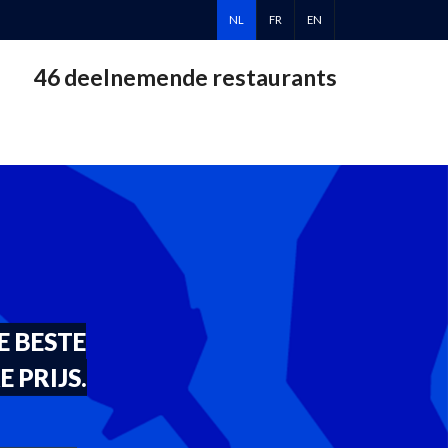
NL
FR
EN
46 deelnemende restaurants
E BESTE
 PRIJS.