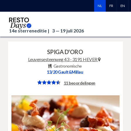
NL
FR
EN
14e sterreneditie |
3 — 19 juli 2026
SPIGA D'ORO
Leuvensesteenweg 43
-
3191 HEVER
Gastronomische
13/20
Gault&Millau
11 beoordelingen